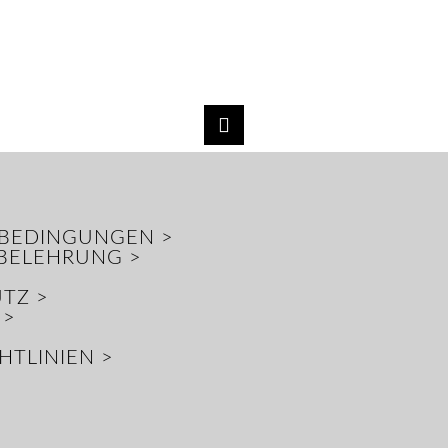
BEDINGUNGEN >
BELEHRUNG >
TZ >
 >
HTLINIEN >