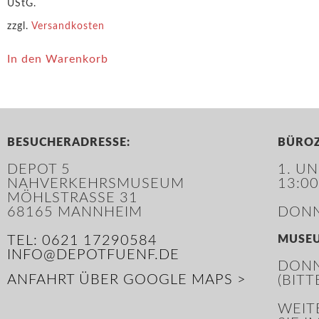
UStG.
zzgl.
Versandkosten
In den Warenkorb
BESUCHERADRESSE:
BÜROZ
DEPOT 5
1. U
NAHVERKEHRSMUSEUM
13:00
MÖHLSTRASSE 31
68165 MANNHEIM
DONN
TEL: 0621 17290584
MUSE
INFO@DEPOTFUENF.DE
DONN
ANFAHRT ÜBER GOOGLE MAPS >
(BIT
WEIT